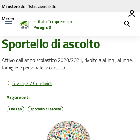
Vai ai contenuti
Vai al menu di navigazione
Vai al footer
Ministero dell'Istruzione e del
Merito
Istituto Comprensivo
Perugia 9
Sportello di ascolto
Attivo dall'anno scolastico 2020/2021, rivolto a alunni, alunne,
famiglie e personale scolastico.
Stampa / Condividi
Argomenti
Life Lab
sportello di ascolto