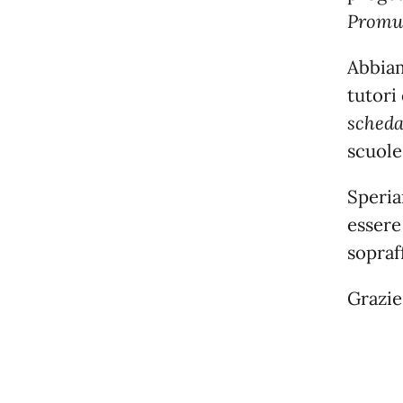
Promu
Abbiam
tutori
scheda
scuole
Speria
essere
sopraf
Grazie