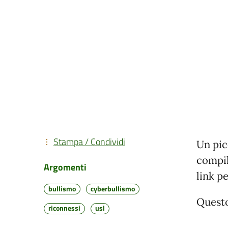
Stampa / Condividi
Un pic
compil
Argomenti
link p
bullismo
cyberbullismo
Questo
riconnessi
usl