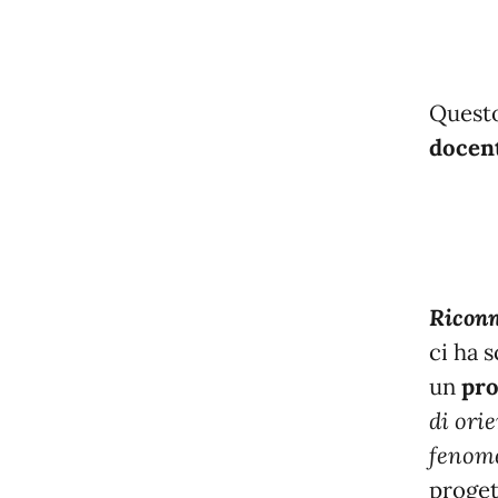
Questo 
docent
Riconn
ci ha s
un
pro
di ori
fenome
proget