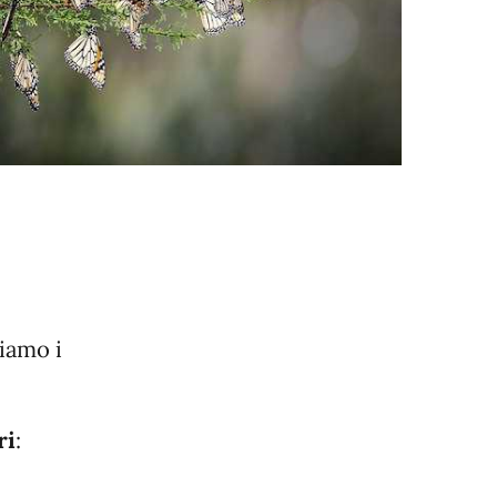
diamo i
ri
: