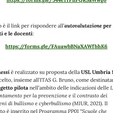
https://forms.gle/544eTrPnFQRSaWwg6
è il link per rispondere all’
autovalutazione
per 
i e le docenti
:
https://forms.gle/FAuawbBNaXAWfbhK6
essi
è realizzato su proposta della
USL Umbria 
celto,
insieme all’ITAS G. Bruno, come destinatar
getto pilota
nell’ambito delle indicazioni delle
L
entamento per la prevenzione e il contrasto dei
ni di bullismo e cyberbullismo (MIUR, 2021)
. Il
to è inserito nel
Programma PP01 “Scuole che