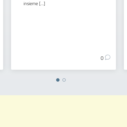
insieme […]
0