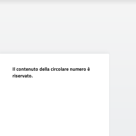
Il contenuto della circolare numero è
7 
riservato.
na
bu
c
In
na
e 
se
Ha