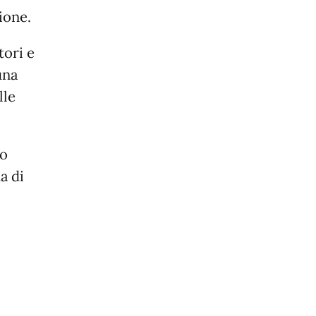
ione.
tori e
una
lle
no
a di