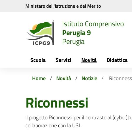
Vai ai contenuti
Vai al menu di navigazione
Vai al footer
Ministero dell'Istruzione e del Merito
Istituto Comprensivo
Perugia 9
Perugia
Scuola
Servizi
Novità
Didattica
Home
Novità
Notizie
Riconness
Riconnessi
Il progetto Riconnessi per il contrasto al (cyber)b
collaborazione con la USL