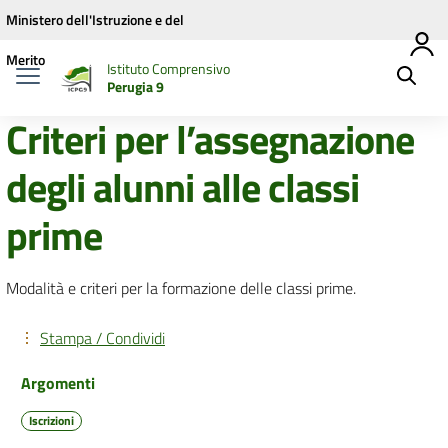
Vai ai contenuti
Vai al menu di navigazione
Vai al footer
Ministero dell'Istruzione e del
Merito
Istituto Comprensivo
Perugia 9
Criteri per l’assegnazione
degli alunni alle classi
prime
Modalità e criteri per la formazione delle classi prime.
Stampa / Condividi
Argomenti
Iscrizioni