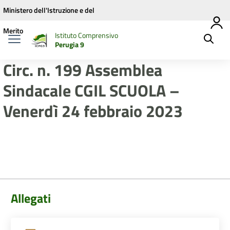
Vai ai contenuti
Vai al menu di navigazione
Vai al footer
Ministero dell'Istruzione e del
Merito
Istituto Comprensivo
Perugia 9
Circ. n. 199 Assemblea
Sindacale CGIL SCUOLA –
Venerdì 24 febbraio 2023
Allegati