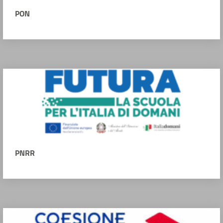
PON
PNRR