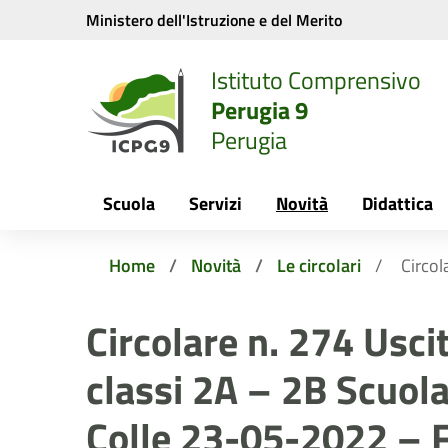
Vai ai contenuti
Vai al menu di navigazione
Vai al footer
Ministero dell'Istruzione e del Merito
Istituto Comprensivo
Perugia 9
Perugia
Scuola
Servizi
Novità
Didattica
Home
Novità
Le circolari
Circol
Circolare n. 274 Usci
classi 2A – 2B Scuol
Colle 23-05-2022 – F