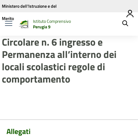
Vai ai contenuti
Vai al menu di navigazione
Vai al footer
Ministero dell'Istruzione e del
Merito
Istituto Comprensivo
Perugia 9
Circolare n. 6 ingresso e
Permanenza all’interno dei
locali scolastici regole di
comportamento
Allegati