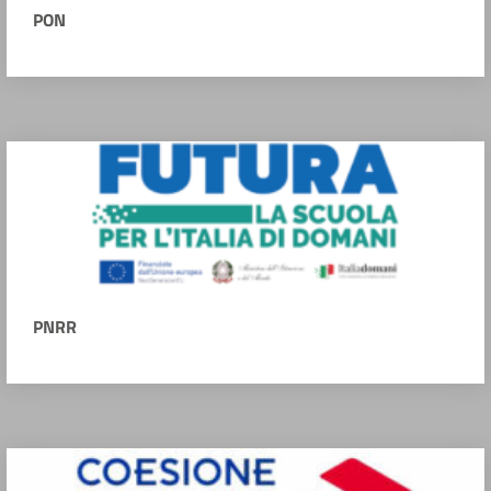
PON
PNRR