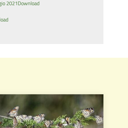
gio 2021
Download
load