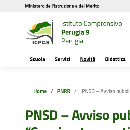
Vai ai contenuti
Vai al menu di navigazione
Vai al footer
Ministero dell'Istruzione e del Merito
Istituto Comprensivo
Perugia 9
Perugia
Scuola
Servizi
Novità
Didattica
Home
PNRR
PNSD – Avviso pubblic
PNSD – Avviso pub